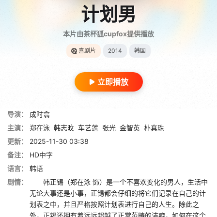
计划男
本片由茶杯狐cupfox提供播放
喜剧片
2014
韩国
立即播放
导演：
成时翕
主演：
郑在泳
韩志旼
车艺莲
张光
金智英
朴真珠
更新：
2025-11-30 03:38
备注：
HD中字
语言：
韩语
剧情：
韩正锡（郑在泳 饰）是一个不喜欢变化的男人，生活中
无论大事还是小事，正锡都会仔细的将它们记录在自己的计
划表之中，并且严格按照计划表进行自己的人生。除此之
外，正锡还拥有着远远超越了正常范畴的洁癖，如何在这个