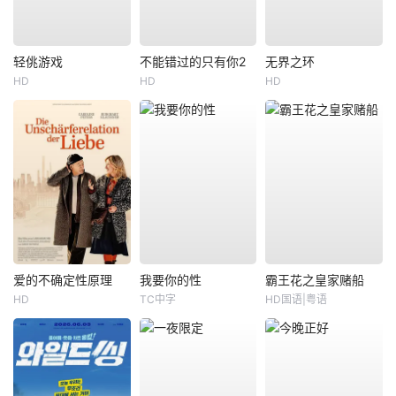
轻佻游戏
不能错过的只有你2
无界之环
HD
HD
HD
爱的不确定性原理
我要你的性
霸王花之皇家赌船
HD
TC中字
HD国语|粤语