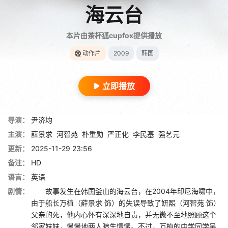
海云台
本片由茶杯狐cupfox提供播放
动作片
2009
韩国
立即播放
导演：
尹济均
主演：
薛景求
河智苑
朴重勋
严正化
李民基
强艺元
更新：
2025-11-29 23:56
备注：
HD
语言：
英语
剧情：
故事发生在韩国釜山的海云台，在2004年印尼海啸中，
由于船长万植（薛景求 饰）的失误导致了妍熙（河智苑 饰）
父亲的死，他内心怀有深深地自责，并无微不至地照顾这个
邻家妹妹，慢慢地两人暗生情愫。不过，万植的中学同学吴