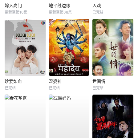
嫁入高门
地平线边缘
入戏
更新至第10集
更新至第08集
已完结
珍爱如血
湿婆神
世间情
已完结
已完结
已完结