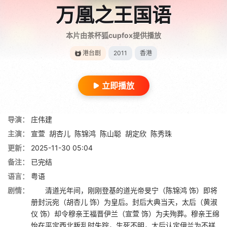
万凰之王国语
本片由茶杯狐cupfox提供播放
港台剧
2011
香港
立即播放
导演：
庄伟建
主演：
宣萱
胡杏儿
陈锦鸿
陈山聪
胡定欣
陈秀珠
更新：
2025-11-30 05:04
备注：
已完结
语言：
粤语
剧情：
清道光年间，刚刚登基的道光帝旻宁（陈锦鸿 饰）即将
册封沅宛（胡杏儿 饰）为皇后。封后大典当天，太后（黄淑
仪 饰）却令穆亲王福晋伊兰（宣萱 饰）为夫殉葬。穆亲王绵
怡在平定西北叛乱时失踪，生死不明，太后认定伊兰为不祥