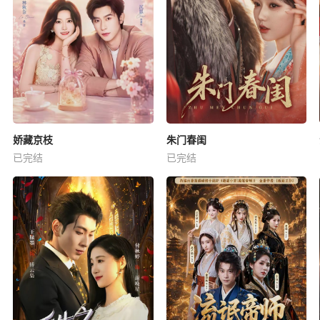
娇藏京枝
朱门春闺
已完结
已完结