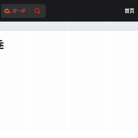
首页
搜一搜
季