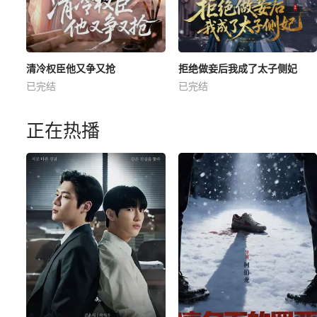
清冷权臣他又争又抢
拒绝做妾后我成了太子侧妃
已完结
已完结
正在热播