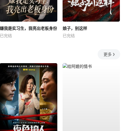
嫌我是实习生，我亮出老板身份
娘子，别这样
已完结
已完结
更多