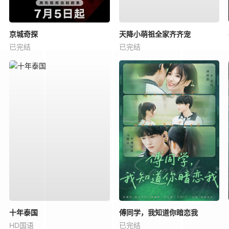
京城奇探
天降小萌祖全家齐齐宠
已完结
已完结
十年泰国
傅同学，我知道你暗恋我
HD国语
已完结