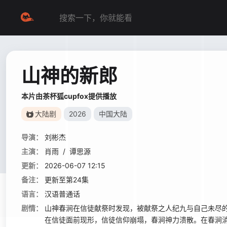
山神的新郎
本片由茶杯狐cupfox提供播放
大陆剧
2026
中国大陆
导演：
刘彬杰
主演：
肖雨
/
谭思源
更新：
2026-06-07 12:15
备注：
更新至第24集
语言：
汉语普通话
剧情：
山神春涧在信徒献祭时发现，被献祭之人纪九与自己未尽
在信徒面前现形，信徒信仰崩塌，春涧神力溃散。在春涧消