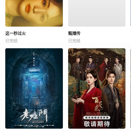
这一秒过火
甄嬛传
已完结
已完结