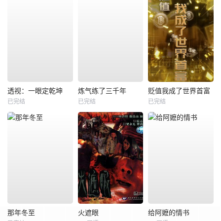
透视：一眼定乾坤
炼气练了三千年
贬值我成了世界首富
已完结
已完结
已完结
那年冬至
火遮眼
给阿嬷的情书