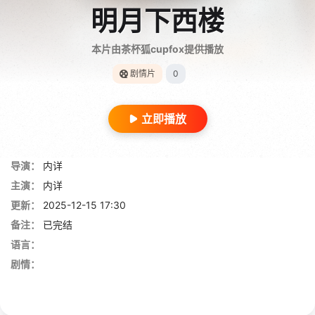
明月下西楼
本片由茶杯狐cupfox提供播放
剧情片
0
立即播放
导演：
内详
主演：
内详
更新：
2025-12-15 17:30
备注：
已完结
语言：
剧情：