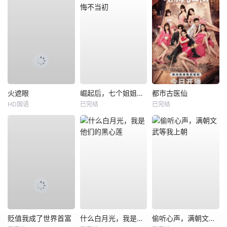
火遮眼
崛起后，七个姐姐悔不当初
都市古医仙
HD国语
已完结
已完结
贬值我成了世界首富
什么白月光，我是他们的黑心莲
偷听心声，满朝文武等我上朝