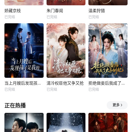
娇藏京枝
朱门春闺
温柔狩猎
已完结
已完结
已完结
当上月嫂后发现孩子是我的
清冷权臣他又争又抢
拒绝做妾后我成了太子侧妃
已完结
已完结
已完结
正在热播
更多