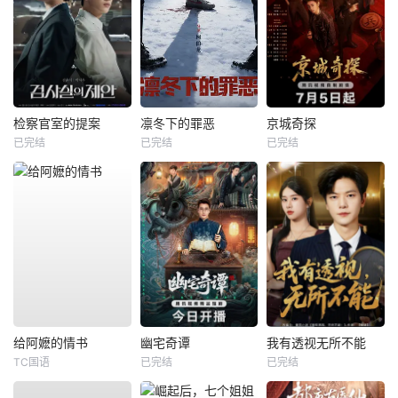
检察官室的提案
凛冬下的罪恶
京城奇探
已完结
已完结
已完结
给阿嬷的情书
幽宅奇谭
我有透视无所不能
TC国语
已完结
已完结