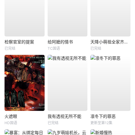
检察官室的提案
给阿嬷的情书
天降小萌祖全家齐齐宠
已完结
TC国语
已完结
火遮眼
我有透视无所不能
凛冬下的罪恶
HD国语
已完结
更新至第12集