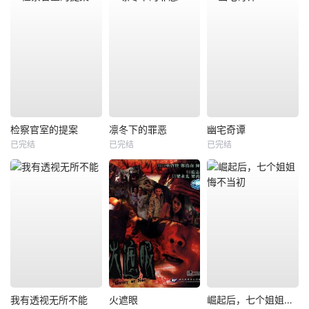
检察官室的提案
凛冬下的罪恶
幽宅奇谭
已完结
已完结
已完结
我有透视无所不能
火遮眼
崛起后，七个姐姐悔不当初