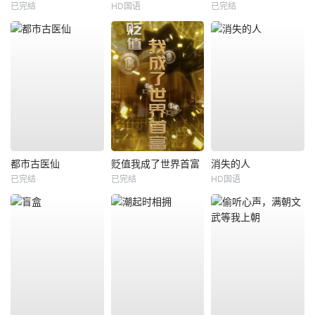
已完结
HD国语
已完结
都市古医仙
贬值我成了世界首富
消失的人
已完结
已完结
HD国语