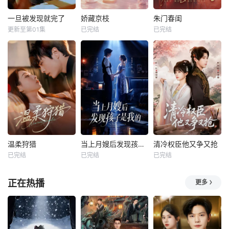
一旦被发现就完了
娇藏京枝
朱门春闺
更新至第01集
已完结
已完结
温柔狩猎
当上月嫂后发现孩子是我的
清冷权臣他又争又抢
已完结
已完结
已完结
正在热播
更多