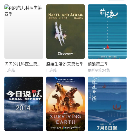
闪闪的儿科医生第四季
原始生活21天第七季
前浪第二季
已完结
已完结
更新至第04集