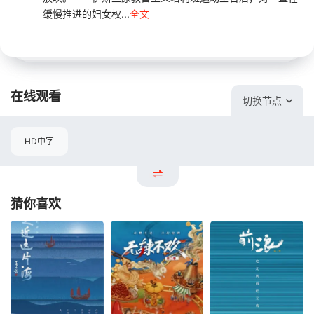
缓慢推进的妇女权...
全文
在线观看
切换节点
HD中字
猜你喜欢