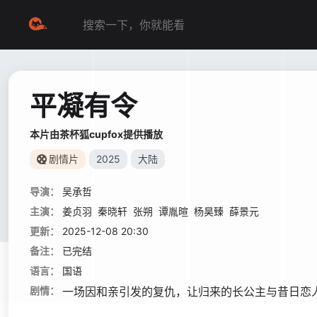
平凝有令
本片由茶杯狐cupfox提供播放
剧情片
2025
大陆
导演：
吴承哲
主演：
姜贞羽
秦晓轩
张朔
谭胤暄
杨昊臻
薛景元
更新：
2025-12-08 20:30
备注：
已完结
语言：
国语
剧情：
一场因和亲引发的复仇，让归来的长公主与昔日恋