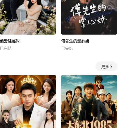
偏爱降临时
傅先生的掌心娇
已完结
已完结
更多