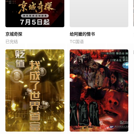
京城奇探
给阿嬷的情书
已完结
TC国语