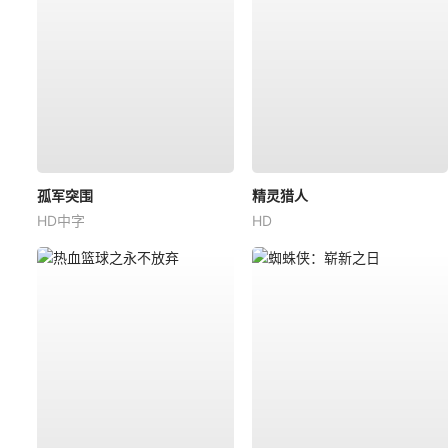
孤军突围
精灵猎人
HD中字
HD