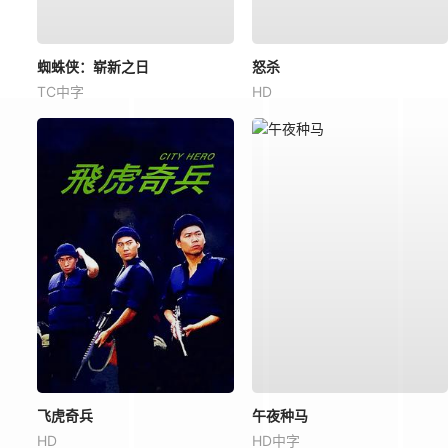
蜘蛛侠：崭新之日
怒杀
TC中字
HD
飞虎奇兵
午夜种马
HD
HD中字