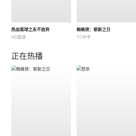
热血篮球之永不放弃
蜘蛛侠：崭新之日
HD国语
TC中字
正在热播