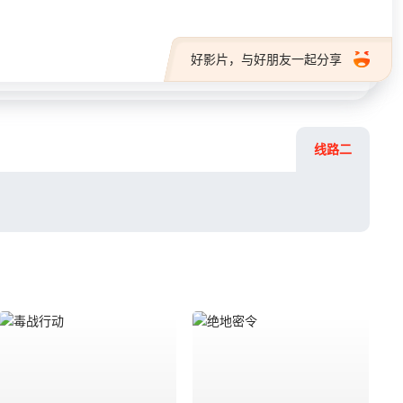
好影片，与好朋友一起分享
线路二