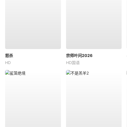
怒杀
宗师叶问2026
HD
HD国语