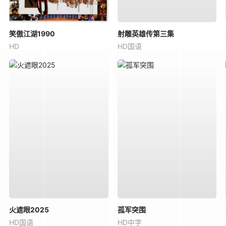
笑傲江湖1990
射雕英雄传第三集
HD
HD国语
火遮眼2025
孤军突围
HD国语
HD中字