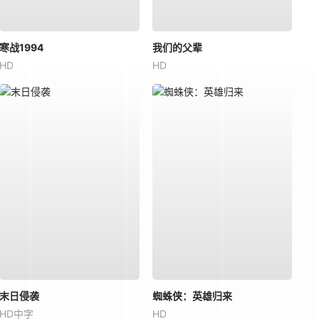
寒战1994
我们的父辈
HD
HD
末日侵袭
蜘蛛侠：英雄归来
HD中字
HD