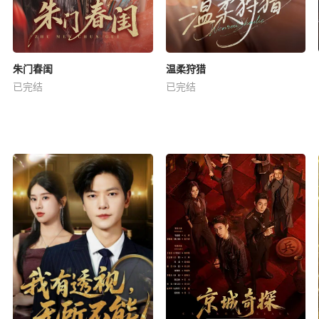
朱门春闺
温柔狩猎
已完结
已完结