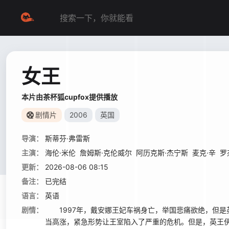
女王
本片由茶杯狐cupfox提供播放
剧情片
2006
英国
导演：
斯蒂芬·弗雷斯
主演：
海伦·米伦
詹姆斯·克伦威尔
阿历克斯·杰宁斯
麦克·辛
罗
更新：
2026-08-06 08:15
备注：
已完结
语言：
英语
剧情：
1997年，戴安娜王妃车祸身亡，举国悲痛欲绝，但是
当高涨，紧急形势让王室陷入了严重的危机。但是，英王伊丽沙白（海