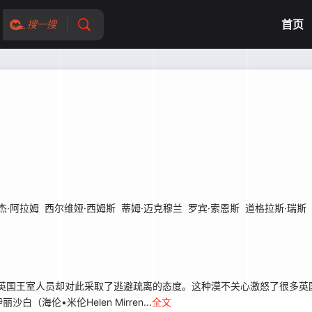
首页
搜一搜
杰·阿拉姆
西尔维娅·西姆斯
蒂姆·迈克穆兰
罗宾·索恩斯
道格拉斯·瑞斯
英国王室人员却对此采取了逃避疏离的态度。这种漠不关心激怒了很多英
伦•米伦Helen Mirren...
全文