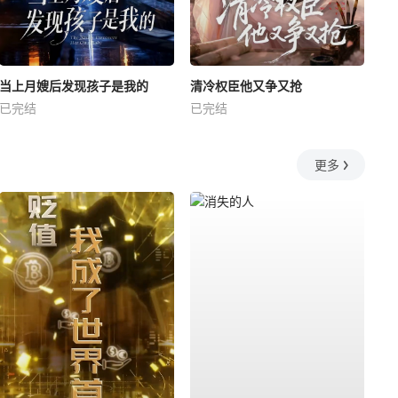
当上月嫂后发现孩子是我的
清冷权臣他又争又抢
已完结
已完结
更多