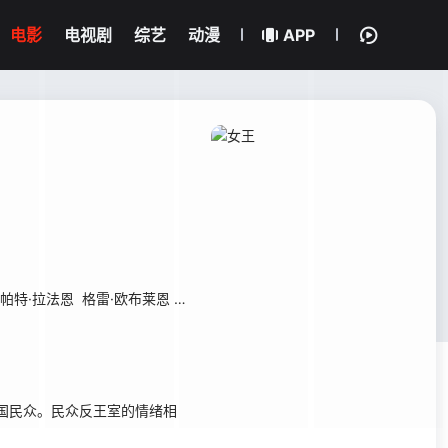
电影
电视剧
综艺
动漫
APP
帕特·拉法恩
格雷·欧布莱恩
海伦·麦克洛瑞
马克·巴泽利
朱利安·弗思
国民众。民众反王室的情绪相