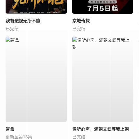
我有透视无所不能
京城奇探
已完结
已完结
盲盒
偷听心声，满朝文武等我上朝
更新至第13集
已完结