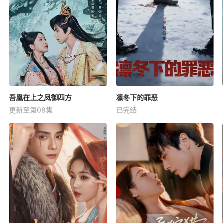
吾凰在上之凤御四方
凛冬下的罪恶
更新至第08集
已完结