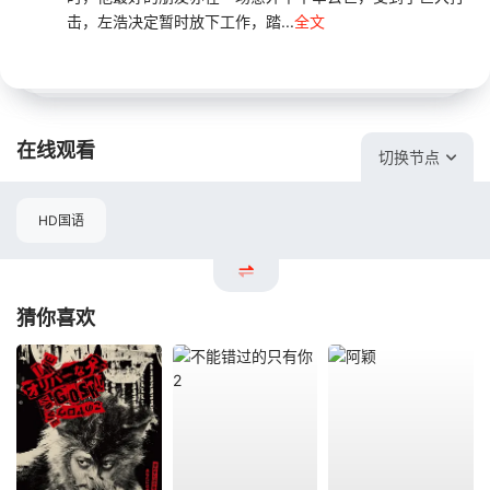
击，左浩决定暂时放下工作，踏...
全文
在线观看
切换节点
HD国语
猜你喜欢