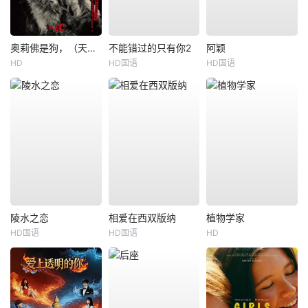
奥莉佛是狗，（天哪！！）这家伙电影版
不能错过的只有你2
阿颖
HD
HD国语
HD国语
陵水之恋
相爱在西双版纳
植物学家
HD国语
HD国语
HD