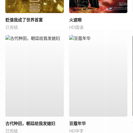
贬值我成了世界首富
火遮眼
已完结
HD国语
古代种田，朝廷给我发媳妇
豆蔻年华
已完结
HD中字