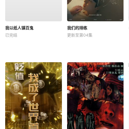
我以纸人镇百鬼
我们的排练
已完结
更新至第04集