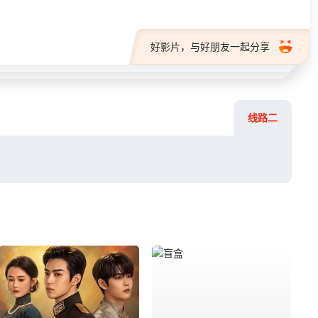
好影片，与好朋友一起分享
线路二