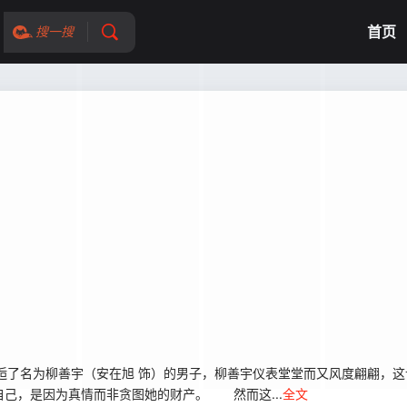
首页
搜一搜
了名为柳善宇（安在旭 饰）的男子，柳善宇仪表堂堂而又风度翩翩，这
自己，是因为真情而非贪图她的财产。 然而这...
全文