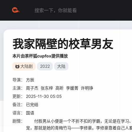
我家隔壁的校草男友
本片由茶杯狐cupfox提供播放
大陆剧
2022
大陆
导演：
方辰
主演：
周子杰
张东梓
高昕
李媛菁
许明铮
更新：
2025-11-30 05:05
备注：
已完结
语言：
国语
剧情：
付胜男从小便是一个不折不扣的学霸，无论是在学习、
宠，那就是她的青梅竹马——李修豪。李修豪靠着自己人畜