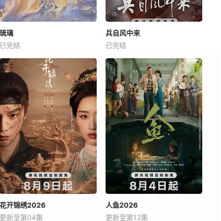
琉璃
兵自风中来
已完结
已完结
花开锦绣2026
人鱼2026
更新至第04集
更新至第13集