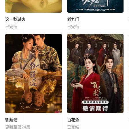
这一秒过火
老九门
已完结
已完结
御廷谣
百花杀
更新至第24集
已完结