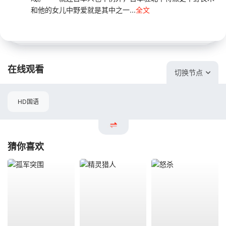
和他的女儿中野爱就是其中之一...
全文
在线观看
切换节点
HD国语
猜你喜欢