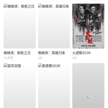
蜘蛛侠：崭新之日
蜘蛛侠：英雄归来
火遮眼2026
TC中字
HD
HD