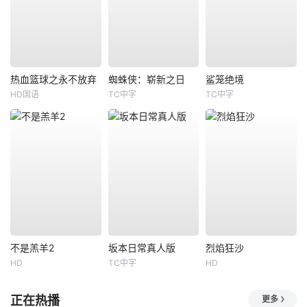
热血篮球之永不放弃
蜘蛛侠：崭新之日
鲨笼绝境
HD国语
TC中字
TC中字
不是羔羊2
坂本日常真人版
烈焰狂沙
HD
TC中字
HD
正在热播
更多