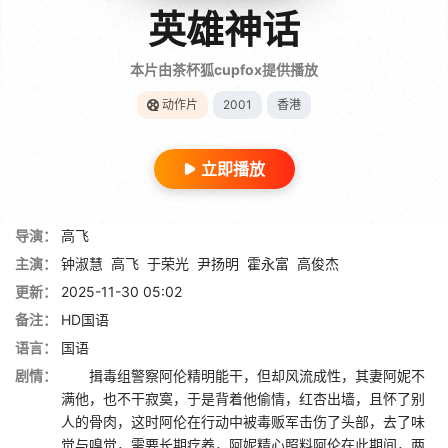
英雄神话
本片由茶杯狐cupfox提供播放
动作片
2001
香港
立即播放
导演：
高飞
主演：
钟淑慧
高飞
于荣光
尹扬明
霍永富
高俊杰
更新：
2025-11-30 05:02
备注：
HD国语
语言：
国语
剧情：
揖毒组警察阿伦精明能干，但却风流成性，其妻阿妮不
满他，也不干寂寞，于是背着他偷情，红杏出墙，且怀了别
人的骨肉，这时阿伦在行动中被毒贩军击伤了头部，去了味
觉与嗅觉，需要长期疗养，阿妮精心照料阿伦在此期间，两