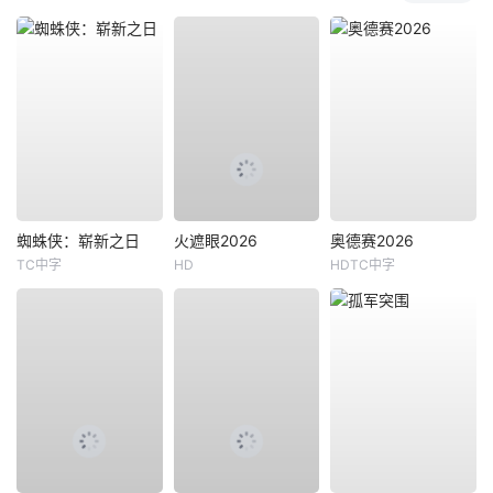
蜘蛛侠：崭新之日
火遮眼2026
奥德赛2026
TC中字
HD
HDTC中字