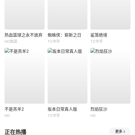
热血篮球之永不放弃
蜘蛛侠：崭新之日
鲨笼绝境
HD国语
TC中字
TC中字
不是羔羊2
坂本日常真人版
烈焰狂沙
HD
TC中字
HD
正在热播
更多