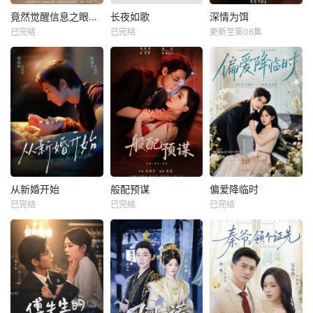
竟然觉醒信息之眼，我转身进入反派大营
长夜如歌
深情为饵
已完结
已完结
更新至第06集
从新婚开始
般配预谋
偏爱降临时
已完结
已完结
已完结