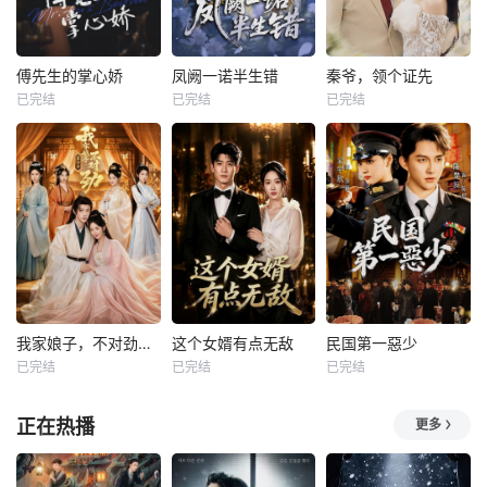
傅先生的掌心娇
凤阙一诺半生错
秦爷，领个证先
已完结
已完结
已完结
我家娘子，不对劲第四季
这个女婿有点无敌
民国第一惡少
已完结
已完结
已完结
正在热播
更多