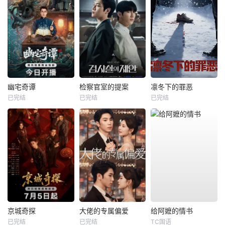
幽宅奇谭
检察官室的提案
凛冬下的罪恶
已完结
已完结
已完结
京城奇探
大佬的专属偏爱
给阿嬷的情书
已完结
已完结
TC国语