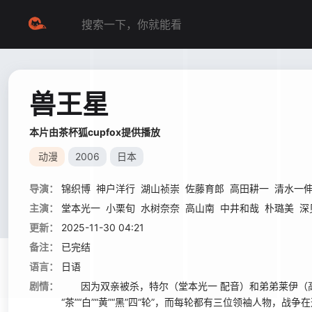
兽王星
本片由茶杯狐cupfox提供播放
动漫
2006
日本
导演：
锦织博
神户洋行
湖山祯崇
佐藤育郎
高田耕一
清水一
主演：
堂本光一
小栗旬
水树奈奈
高山南
中井和哉
朴璐美
深
更新：
2025-11-30 04:21
备注：
已完结
语言：
日语
剧情：
因为双亲被杀，特尔（堂本光一 配音）和弟弟莱伊（高
“茶”“白”“黄”“黑”四“轮”，而每轮都有三位领袖人物，战