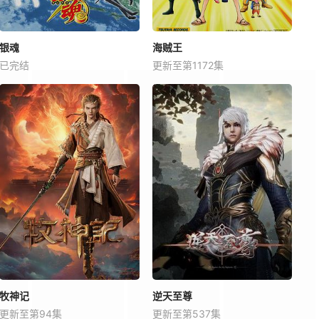
银魂
海贼王
已完结
更新至第1172集
牧神记
逆天至尊
更新至第94集
更新至第537集