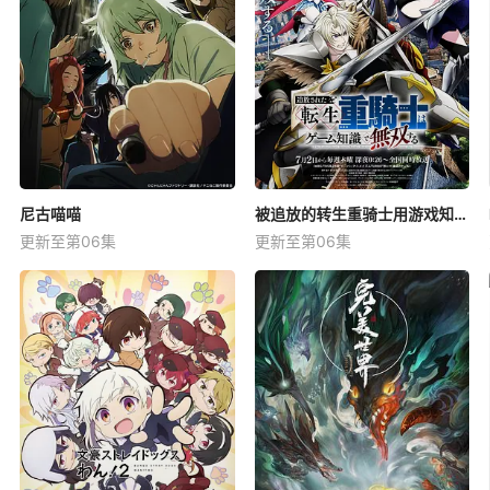
尼古喵喵
被追放的转生重骑士用游戏知识开无双
更新至第06集
更新至第06集