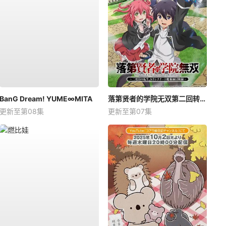
BanG Dream! YUME∞MITA
落第贤者的学院无双第二回转生，S等级作弊魔术师冒险记
更新至第08集
更新至第07集