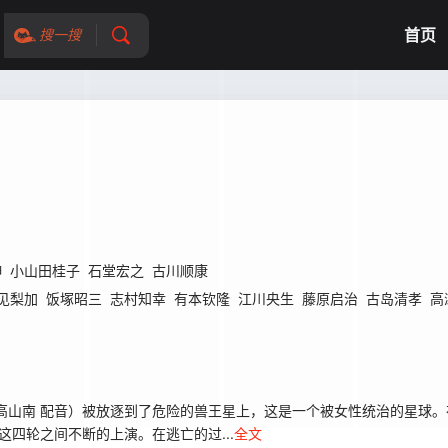
首页
搜一搜
伸
小山田桂子
石堂宏之
古川顺康
见梨加
饭塚昭三
志村知幸
有本钦隆
江川央生
藤原启治
古岛清孝
高
山南 配音）被放逐到了危险的兽王星上，这是一个被女性统治的星球。
争在这四轮之间不断的上演。在逃亡的过...
全文