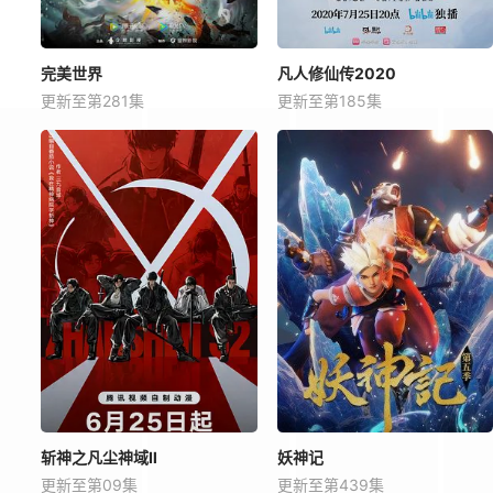
完美世界
凡人修仙传2020
更新至第281集
更新至第185集
斩神之凡尘神域Ⅱ
妖神记
更新至第09集
更新至第439集