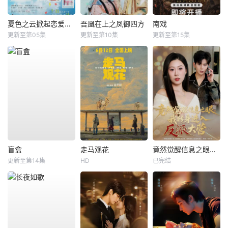
夏色之云掀起恋爱与风暴
吾凰在上之凤御四方
南戏
更新至第05集
更新至第10集
更新至第15集
盲盒
走马观花
竟然觉醒信息之眼，我转身进入反派大营
更新至第14集
HD
已完结