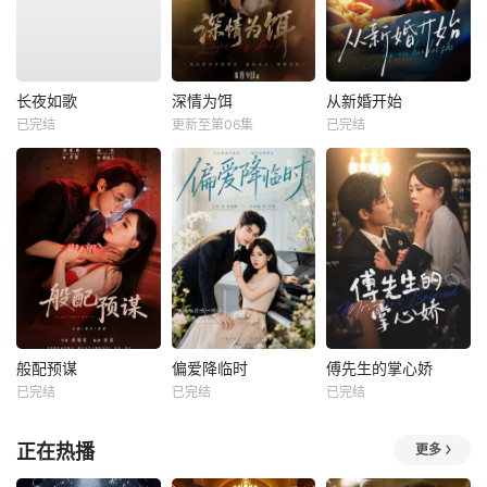
长夜如歌
深情为饵
从新婚开始
已完结
更新至第06集
已完结
般配预谋
偏爱降临时
傅先生的掌心娇
已完结
已完结
已完结
正在热播
更多