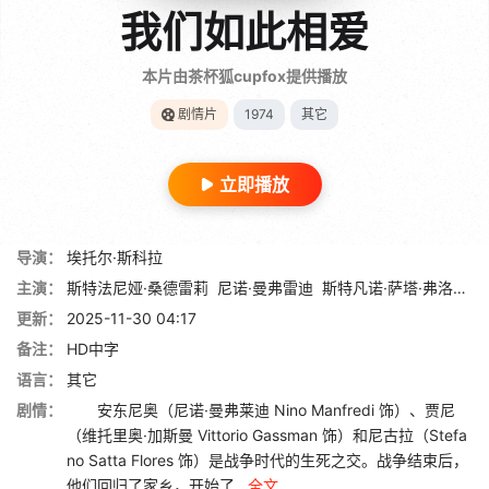
我们如此相爱
本片由茶杯狐cupfox提供播放
剧情片
1974
其它
立即播放
导演：
埃托尔·斯科拉
主演：
斯特法尼娅·桑德雷莉
尼诺·曼弗雷迪
斯特凡诺·萨塔·弗洛雷斯
更新：
2025-11-30 04:17
备注：
HD中字
语言：
其它
剧情：
安东尼奥（尼诺·曼弗莱迪 Nino Manfredi 饰）、贾尼
（维托里奥·加斯曼 Vittorio Gassman 饰）和尼古拉（Stefa
no Satta Flores 饰）是战争时代的生死之交。战争结束后，
他们回归了家乡，开始了...
全文