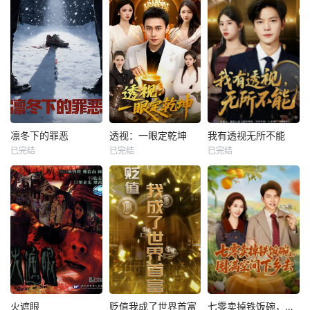
凛冬下的罪恶
透视：一眼定乾坤
我有透视无所不能
已完结
已完结
已完结
火遮眼
贬值我成了世界首富
七零卖掉铁饭碗，囤满空间下乡去