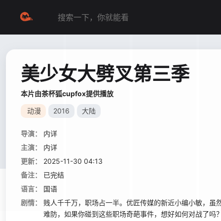
美少女大劈叉第三季
本片由茶杯狐cupfox提供播放
动漫
2016
大陆
导演：
内详
主演：
内详
更新：
2025-11-30 04:13
备注：
已完结
语言：
国语
剧情：
贱人千千万，职场占一半。优匠传媒的新近小编小敏，虽然
难防，如果你碰到这些职场奇葩事件，想好如何对战了吗