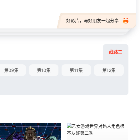
好影片，与好朋友一起分享
线路二
第09集
第10集
第11集
第12集