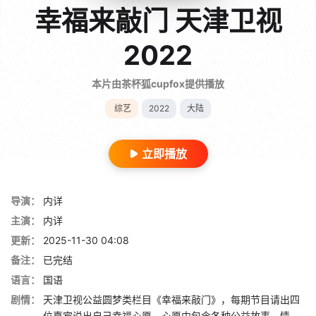
幸福来敲门 天津卫视
2022
本片由茶杯狐cupfox提供播放
综艺
2022
大陆
立即播放
导演：
内详
主演：
内详
更新：
2025-11-30 04:08
备注：
已完结
语言：
国语
剧情：
天津卫视公益圆梦类栏目《幸福来敲门》，每期节目请出四
位嘉宾说出自己幸福心愿，心愿中包含各种公益故事，情