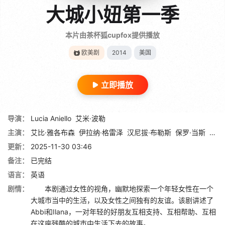
大城小妞第一季
本片由茶杯狐cupfox提供播放
欧美剧
2014
美国
立即播放
导演：
Lucia Aniello
艾米·波勒
主演：
艾比·雅各布森
伊拉纳·格雷泽
汉尼拔·布勒斯
保罗·当斯
Artu
更新：
2025-11-30 03:46
备注：
已完结
语言：
英语
剧情：
本剧通过女性的视角，幽默地探索一个年轻女性在一个
大城市当中的生活，以及女性之间独有的友谊。该剧讲述了
Abbi和Ilana，一对年轻的好朋友互相支持、互相帮助、互相
在这座残酷的城市中生活下去的故事。