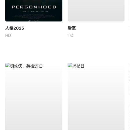
人格2025
后室
HD
TC