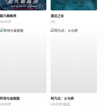
超凡蜘蛛侠
遥远之处
HD中字
HD
死侍与金刚狼
阿凡达：火与烬
HD中字
HD中字|国语