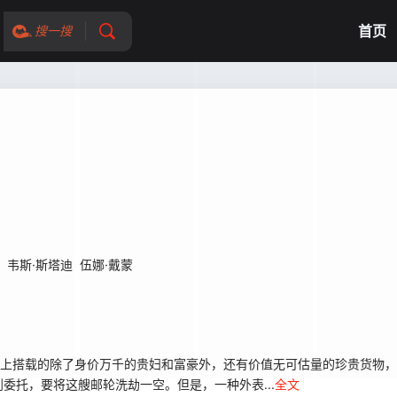
首页
搜一搜
韦斯·斯塔迪
伍娜·戴蒙
上搭载的除了身价万千的贵妇和富豪外，还有价值无可估量的珍贵货物，
委托，要将这艘邮轮洗劫一空。但是，一种外表...
全文