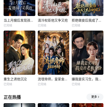
当上月嫂后发现孩子是我的
清冷权臣他又争又抢
拒绝做妾后我成了太子侧妃
已完结
已完结
已完结
重生之诱他沉沦
流氓帝师，皇家金牌县令
嫌我是实习生，我亮出老板身份
已完结
已完结
已完结
正在热播
更多