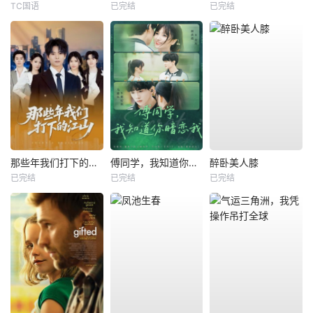
TC国语
已完结
已完结
那些年我们打下的江山
傅同学，我知道你暗恋我
醉卧美人膝
已完结
已完结
已完结