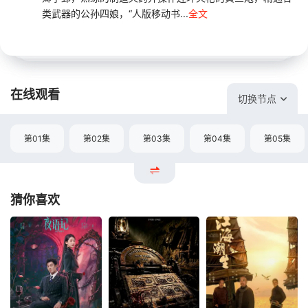
类武器的公孙四娘，“人版移动书...
全文
在线观看
切换节点
第01集
第02集
第03集
第04集
第05集
猜你喜欢