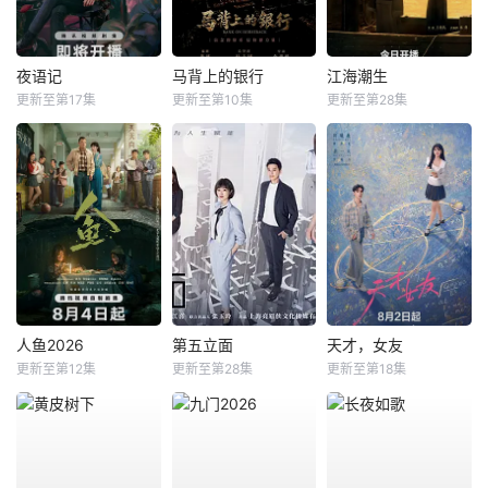
夜语记
马背上的银行
江海潮生
更新至第17集
更新至第10集
更新至第28集
人鱼2026
第五立面
天才，女友
更新至第12集
更新至第28集
更新至第18集