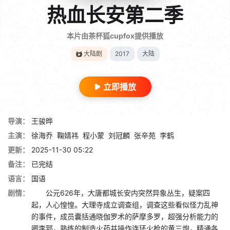
热血长安第二季
本片由茶杯狐cupfox提供播放
大陆剧
2017
大陆
立即播放
导演：
王骏晔
主演：
徐海乔
鞠婧祎
程小蒙
刘冠麟
张辛苑
李鹤
更新：
2025-11-30 05:22
备注：
已完结
语言：
国语
剧情：
公元626年，大唐都城长安内突然异象丛生，疑案四
起，人心惶惶。大理寺成立调查组，调查这些看似怪力乱神
的事件，成员囊括通晓伽罗术的萨摩多罗，超强分析能力的
卿李郅，熟练的制造火药并操作连环火枪的黄三炮，精通各