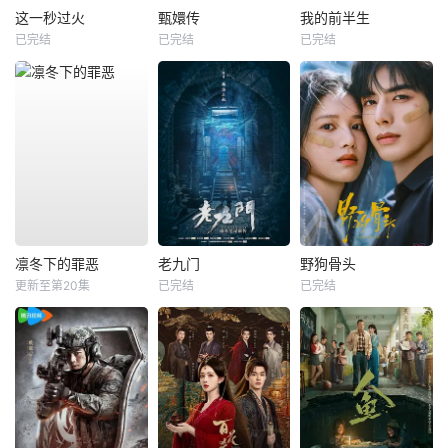
这一秒过火
甄嬛传
我的前半生
已完结
已完结
已完结
凛冬下的罪恶
老九门
野狗骨头
更新至第20集
已完结
已完结