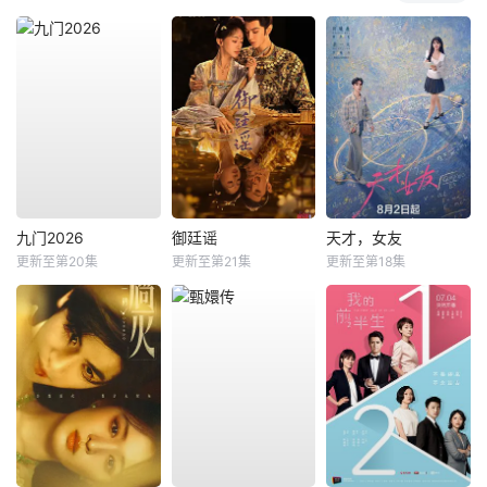
九门2026
御廷谣
天才，女友
更新至第20集
更新至第21集
更新至第18集