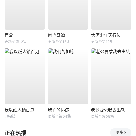
盲盒
幽宅奇谭
大唐少年天行传
更新至第12集
更新至第15集
更新至第12集
我以纸人镇百鬼
我们的排练
老公要求我去出轨
已完结
更新至第04集
更新至第05集
正在热播
更多