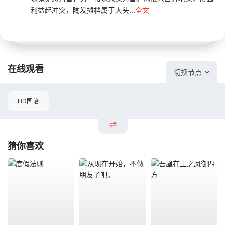
利益起冲突，陶发摊档属于大头...
全文
在线观看
切换节点
HD国语
猜你喜欢